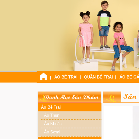
ÁO BÉ TRAI
QUẦN BÉ TRAI
ÁO BÉ GÁ
Sản
Danh Mục Sản Phẩm
Áo Bé Trai
Áo Thun
Áo Khoác
Áo Sơmi