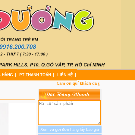
A HÀNG
PT THANH TOÁN
LIÊN HỆ
Cảm ơn quí khách đã ghé xem website và đặt 
Đặt Hàng Nhanh
Xem và gửi đơn hàng lấy báo giá