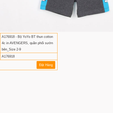
A176918 - Bộ YoYo BT thun cotton
4c in AVENGERS, quần phối sườn
bên_Size 2-9
A176918
Đặt Hàng