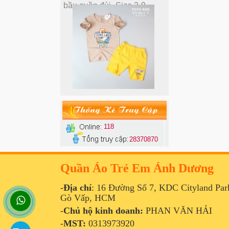
A230637 - Bộ YoYo BT thun
cotton 4c áo ngắn tay in sọc
logo COSMIC LAGER_Size
Thống Kê Truy Cập
2-9
118
28370870
Quần Áo Trẻ Em Ánh Dương
-
Địa chỉ
:
16 Đường Số 7, KDC Cityland Park 
Gò Vấp, HCM
A224404 - Bộ BT YoYo áo
thun cotton 4c HAWAIIAN
-
Chủ hộ kinh doanh:
PHAN VĂN HẢI
SURFING quần thun cotton
-
MST:
0313973920
da cá_Size 3XL-7XL