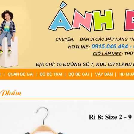
I
QUẦN BÉ GÁI
BỘ BÉ TRAI
BỘ BÉ GÁI
VÁY ĐẦM
HD MU
 Phẩm