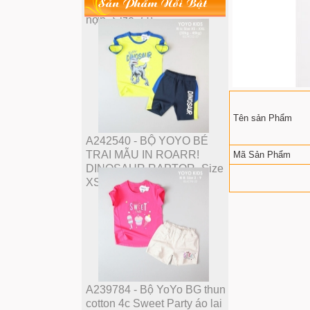
Sản Phẩm Nổi Bật
hợp_Size 2-9
Tên sản Phẩm
A242540 - BỘ YOYO BÉ
TRAI MẪU IN ROARR!
Mã Sản Phẩm
DINOSAUR RAPTOR_Size
XS-XXl
A239784 - Bộ YoYo BG thun
cotton 4c Sweet Party áo lai
bầu quần đùi_Size 2-9