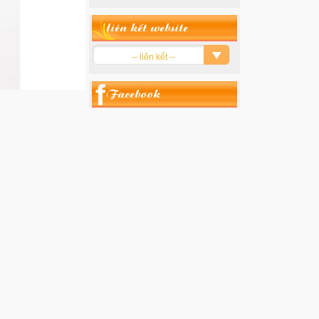
liên kết website
-- liên kết --
Facebook