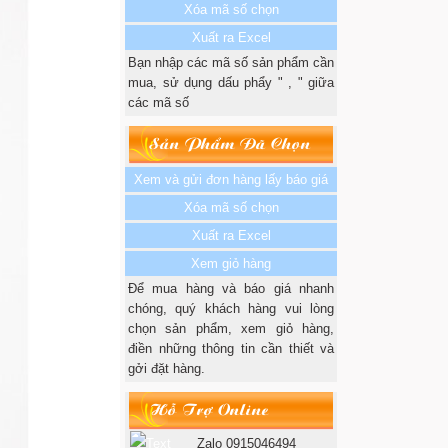
Xóa mã số chọn
Xuất ra Excel
Bạn nhập các mã số sản phẩm cần
mua, sử dụng dấu phẩy " , " giữa
các mã số
Sản Phẩm Đã Chọn
Xem và gửi đơn hàng lấy báo giá
Xóa mã số chọn
Xuất ra Excel
Xem giỏ hàng
Để mua hàng và báo giá nhanh
chóng, quý khách hàng vui lòng
chọn sản phẩm, xem giỏ hàng,
điền những thông tin cần thiết và
gởi đặt hàng.
Hỗ Trợ Online
Zalo 0915046494