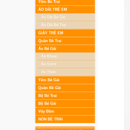
Yếm Bé Trai
ÁO DÀI TRẺ EM
Áo Dài Bé Gái
Áo Dài Bé Trai
GIÀY TRẺ EM
Quần Bé Trai
Áo Bé Gái
Áo Khoác
A242539 - BỘ BÉ TRAI
Áo Sơmi
MẪU IN ROARR!
DINOSAUR RAPTOR_Size
Áo Thun
XS-XXl
Yếm Bé Gái
Quần Bé Gái
Bộ Bé Trai
Bộ Bé Gái
Váy Đầm
NÓN BÉ TRAI
A292249 - Bộ YoYo BT thun
cotton 4c in hình tổng